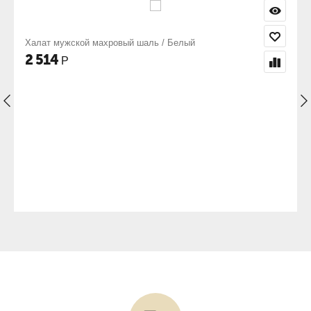
ь / Белый
Мужской халат махровый цветной
2 414
Р