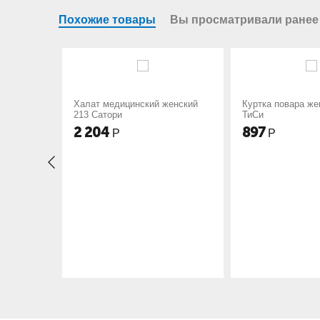
Похожие товары
Вы просматривали ранее
ицинский женский
Куртка повара женская М-01
Куртк
и
ТиСи
М-68 
897
1 46
Р
Р