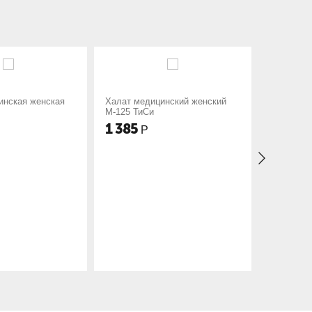
лат медицинский женский
Халат медицинский женский
125 ТиСи
М-60 ТиСи
 385
1 229
Р
Р