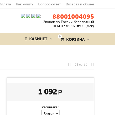
Оплата
Как купить
Вопрос-ответ
Возврат и обмен
88001004095
Звонок по России бесплатный
ПН-ПТ: 9:00-18:00
(мск)
0
КАБИНЕТ
КОРЗИНА
63
из
85
1 092
Р
Расцветка :