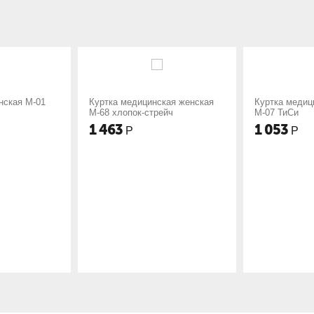
а медицинская женская
Куртка медицинская женская
Ха
хлопок-стрейч
М-07 ТиСи
М-
3
1 053
1
Р
Р