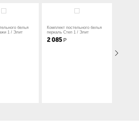
плект постельного белья
Комплект постельного белья
каль Степ 1 / Элит
перкаль Нежная роза / Элит
085
2 085
Р
Р