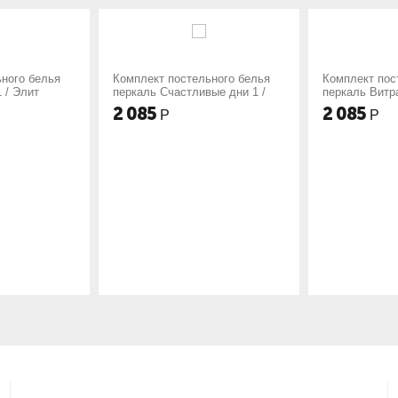
кт постельного белья
Комплект постельного белья
Ком
ь Счастливые дни 1 /
перкаль Витражи 1 / Элит
пер
5
2 085
2 
Р
Р