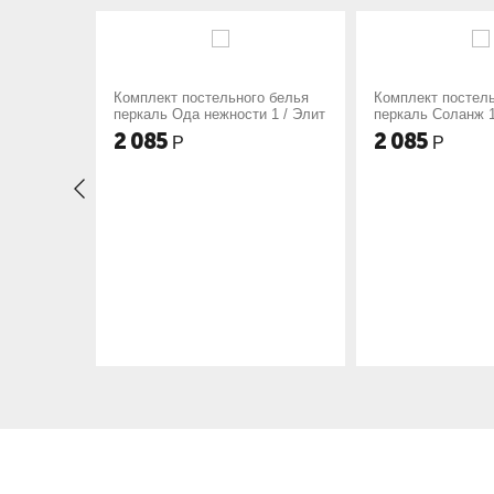
остельного белья
Комплект постельного белья
Компле
а нежности 1 / Элит
перкаль Соланж 1 / Элит
перкал
Элит
2 085
2 08
Р