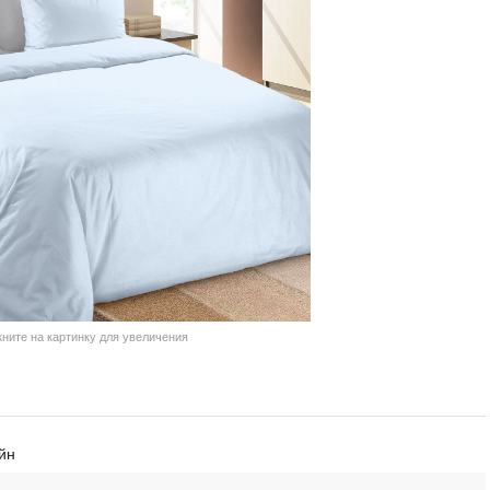
кните на картинку для увеличения
йн