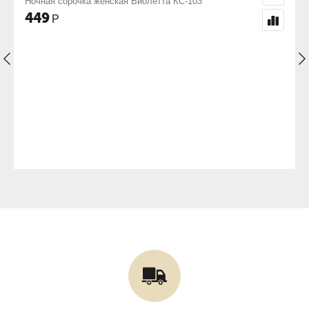
 Виолетта КС-103
Ночная сорочка женская Ночь 
698
Р