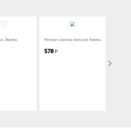
чная сорочка женская Амина
Ночная сорочка женская
Триада
78
675
Р
Р