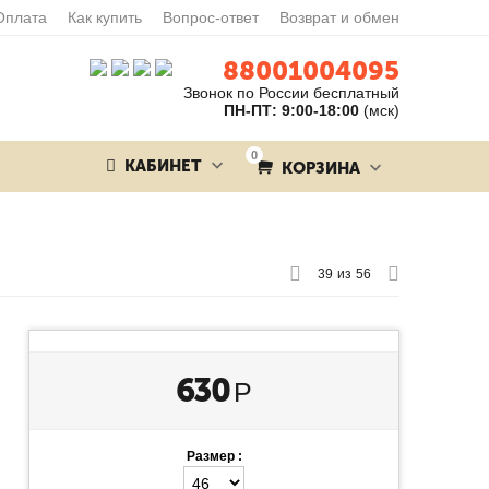
Оплата
Как купить
Вопрос-ответ
Возврат и обмен
88001004095
Звонок по России бесплатный
ПН-ПТ: 9:00-18:00
(мск)
0
КАБИНЕТ
КОРЗИНА
39
из
56
630
Р
Размер :