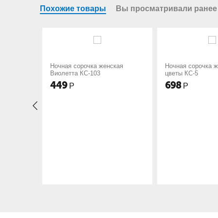
Похожие товары
Вы просматривали ранее
рочка женская
Ночная сорочка женская Ночь
Ночна
КС-103
цветы КС-5
Альф
698
548
Р