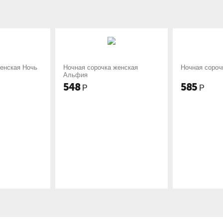
я сорочка женская
Ночная сорочка Эврика
Но
ия
585
5
Р
Р